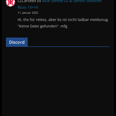
CLCarlie89
zu
Blue Sonnet 02 & Genshi Shounen
Ryuu 13+14
11. Januar 2025
Hi, thx für reless, aber bs ist nicht ladbar meldunug
"Keine Datei gefunden". mfg
Discord