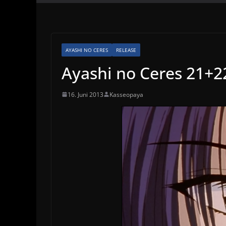
AYASHI NO CERES
RELEASE
Ayashi no Ceres 21+2
16. Juni 2013
Kasseopaya