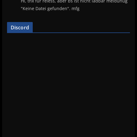
Hi, thx für reless, aber bs ist nicht ladbar meldunug
"Keine Datei gefunden". mfg
Discord