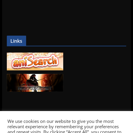
Links
We use cookies on our website to give you the most
relevant experience by remembering your preferences
and repeat visits. By clicking “Accept All”, you consent to