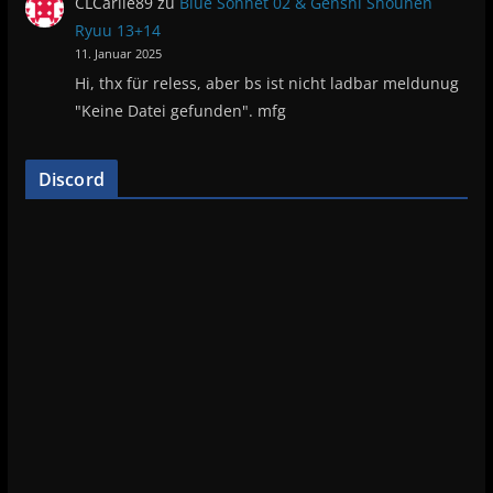
CLCarlie89
zu
Blue Sonnet 02 & Genshi Shounen
Ryuu 13+14
11. Januar 2025
Hi, thx für reless, aber bs ist nicht ladbar meldunug
"Keine Datei gefunden". mfg
Discord