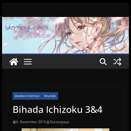
Zum
Inhalt
springen
BIHADA ICHIZOKU
RELEASE
Bihada Ichizoku 3&4
6. November 2010
Kasseopaya