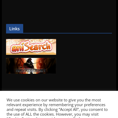
Links
We use cookies on our website to give you the most
relevant experience by remembering your preferences
and repeat visits. By clicking “Accept All”, you consent to
the use of ALL the cookies. However, you may visit
Copyright © 2026
Yamayurikai Subs
. Alle Rechte