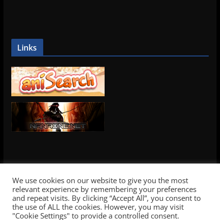
Links
We use cookies on our website to give you the most
relevant experience by remembering your preferences
and repeat visits. By clicking “Accept All”, you consent to
the use of ALL the cookies. However, you may visit
Copyright © 2026
Yamayurikai Subs
. Alle Rechte
"Cookie Settings" to provide a controlled consent.
vorbehalten.