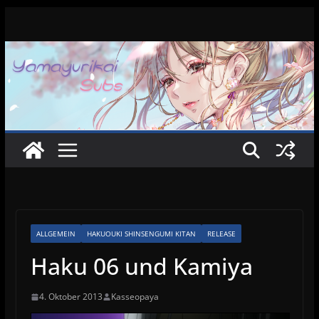
Zum
Inhalt
springen
ALLGEMEIN
HAKUOUKI SHINSENGUMI KITAN
RELEASE
Haku 06 und Kamiya
4. Oktober 2013
Kasseopaya