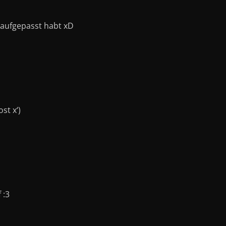
h aufgepasst habt xD
st x‘)
 :3