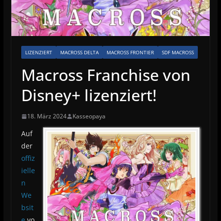
LIZENZIERT
MACROSS DELTA
MACROSS FRONTIER
SDF MACROSS
Macross Franchise von
Disney+ lizenziert!
18. März 2024
Kasseopaya
Auf
der
offiz
ielle
n
We
bsit
e
vo